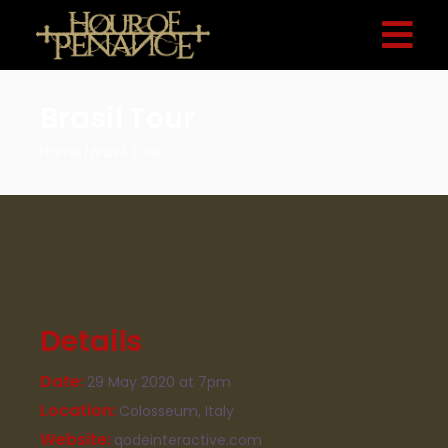
Brasil Tour
Home
Brasil Tour
Details
Date
29 May 2020
at 7pm
Location
Colosseum, Italy
Website
qodeinteractive.com