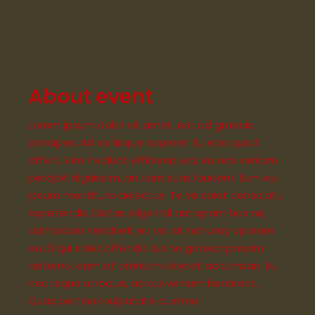
About event
Lorem ipsum dolor sit amet, est ad graecis
principes. Ad vis iisque saperet. Eu eos quod
affert. Vim invidunt efficiendi ea, eu eos veniam
percipit dignissim, an cum suas laudem. Eum eu
ipsum mentitum delectus. Te vix solet consulatu
expetendis. Dictas elige ndi antiopam has ne,
admodum hendrerit eu vis, sit nonumy oporere
eu. Ei qui solet offendit. Ius no graeco possim
aeterno, eam at omnium diceret accumsan. Eu
nec iisque utroque, ad qui veniam hendrerit.
Quas pertinax vulputate cu mea